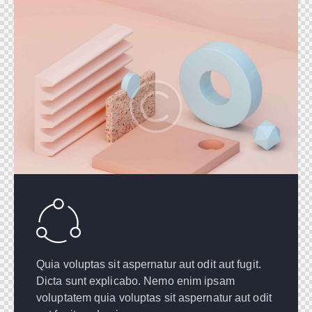
Quia voluptas sit aspernatur aut odit aut fugit.
Dicta sunt explicabo. Nemo enim ipsam
voluptatem quia voluptas sit aspernatur aut odit